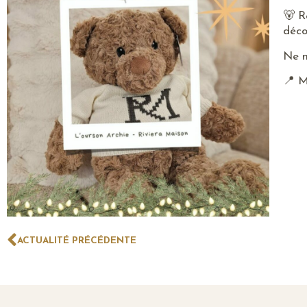
🐻 R
déco
Ne m
📍 M
ACTUALITÉ PRÉCÉDENTE